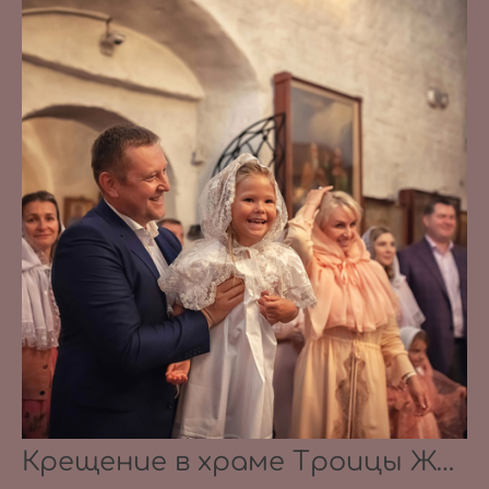
Крещение в храме Троицы Живоначальной в Троицком-Голенищеве 30.08.2020