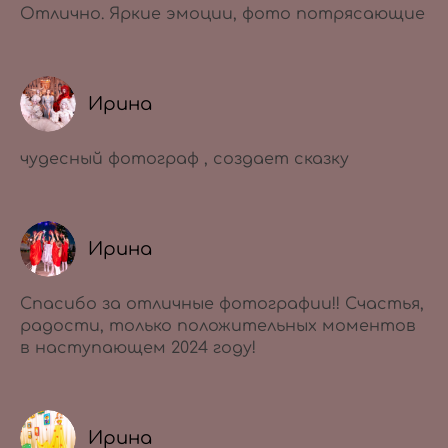
Отлично. Яркие эмоции, фото потрясающие
Ирина
чудесный фотограф , создает сказку
Ирина
Спасибо за отличные фотографии!! Счастья,
радости, только положительных моментов
в наступающем 2024 году!
Ирина