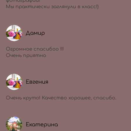
фотографии!
Мы практически заглянули в класс!)
Дамир
Огромное спасибоо !!!
Очень приятно
Евгения
Очень круто! Качество хорошее, спасибо.
Екатерина