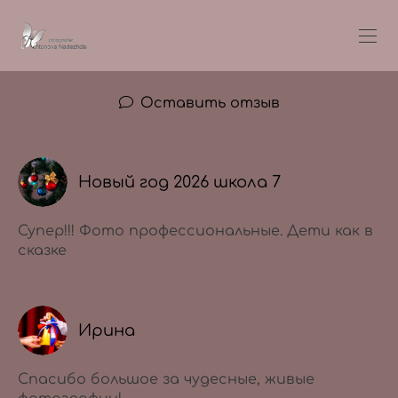
Оставить отзыв
Новый год 2026 школа 7
Супер!!! Фото профессиональные. Дети как в
сказке
Ирина
Спасибо большое за чудесные, живые