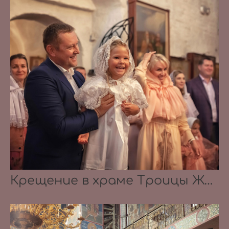
Крещение в храме Троицы Живоначальной в Троицком-Голенищеве 30.08.2020