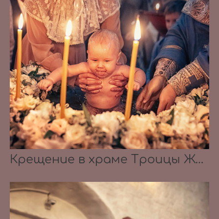
Крещение в храме Троицы Живоначальной в Троицком-Голенищеве 18.09.2022