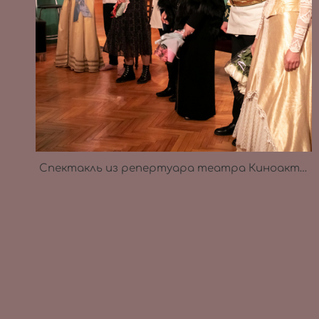
Спектакль из репертуара театра Киноактера в галерее Зураба Церетели 15.04.2022