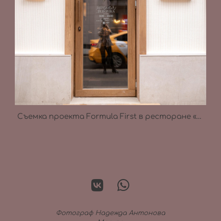
Съемка проекта Formula First в ресторане «Хорошая девочка»
Фотограф Надежда Антонова